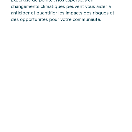
changements climatiques peuvent vous aider à
anticiper et quantifier les impacts des risques et
des opportunités pour votre communauté.
Solutions sur mesure : Nous adaptons les
solutions aux besoins et contraintes de chaque
client.
Engagement durable : Nous nous inspirons des
stratégies et des actions les plus porteuses en
développement durable.
Acceptabilité sociale : La mobilisation citoyenne
et l’engagement des parties prenantes sont au
premier plan.