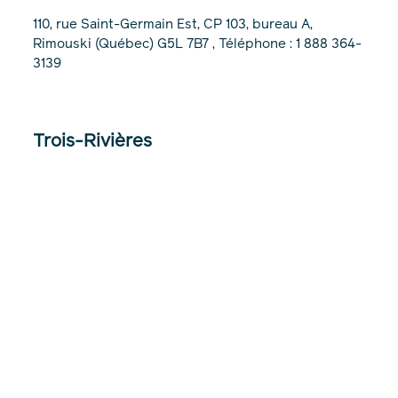
110, rue Saint-Germain Est, CP 103, bureau A,
Rimouski (Québec) G5L 7B7 , Téléphone : 1 888 364-
3139
Trois-Rivières
120, rue des Forges, Trois-Rivières (Québec) G9A
2G8
Calgary
4838 Richard Road SW - Suite 300, Calgary, Alberta,
T3E 6L1, Téléphone : 403 831-0701