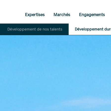
Expertises
Marchés
Engagements
Développement de nos talents
Développement dur