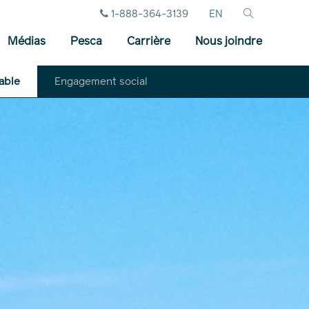
1-888-364-3139
EN
Médias
Pesca
Carrière
Nous joindre
able
Engagement social